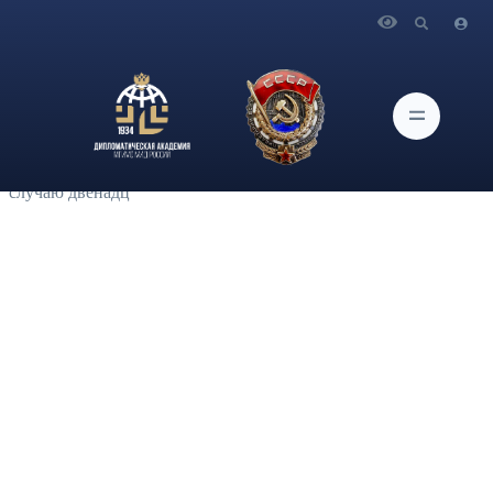
Главная
Новости и Мероприятия
Активисты Клуба Российско-Корейской дружбы
Дипломатической академии МИД России совместно со
спикерами прошедшей в Академии 07 декабря конференции
на тему «Тенденции развития стран Корейского
полуострова» посетили посольство КНДР в России по
случаю двенадц