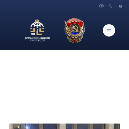
Главная
Новости и Мероприятия
Активисты Продюсерского центра по развитию талантов
Дипломатической академии МИД России в рамках
культурно-досуговой программы ART-voyage посетили
концерт «Песенное сияние Белого моря»