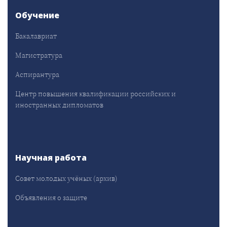
Обучение
Бакалавриат
Магистратура
Аспирантура
Центр повышения квалификации российских и
иностранных дипломатов
Научная работа
Совет молодых учёных (архив)
Объявления о защите