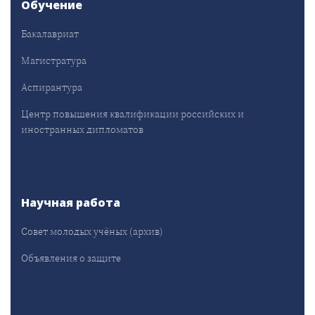
Обучение
Бакалавриат
Магистратура
Аспирантура
Центр повышения квалификации российских и
иностранных дипломатов
Научная работа
Совет молодых учёных (архив)
Объявления о защите