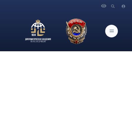
Главная
Новости и Мероприятия
Члены Молодежного представительства по сотрудничеству
с Фондом памяти А.Карлова Гончаров Сергей и Маклакова
Елена посетили показ советско-турецкого художественного
фильма «Любовь моя, печаль моя», снятого по мотивам
пьесы «Легенда о любви» классика турецк