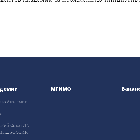
адемии
МГИМО
Вакан
тво Академии
а
ский Совет ДА
МИД РОССИИ