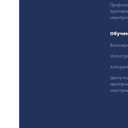
Профила
противо
меропри
Обуче
Бакалавр
Магистра
Аспирант
Центр п
квалифик
иностран