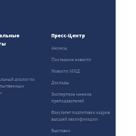
альные
Пресс-Центр
ты
Анонсы
ы
Последние новости
Новости МИД
льный диалог по
Доклады
льственным
м
Экспертное мнение
преподавателей
Факультет подготовки кадров
высшей квалификации
Выставки