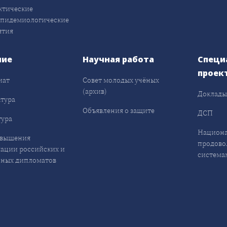
ктические
эпидемиологические
ятия
ние
Научная работа
Специ
проек
иат
Совет молодых учёных
(архив)
Доклад
тура
Объявления о защите
ДСП
ура
Национа
овышения
продово
ации российских и
система
ных дипломатов