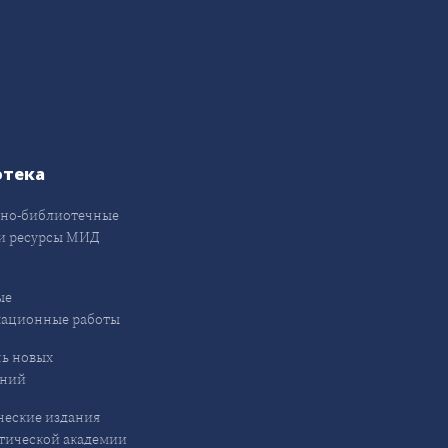
отека
но-библиотечные
и ресурсы МИД
ые
кационные работы
ь новых
ений
еские издания
ической академии