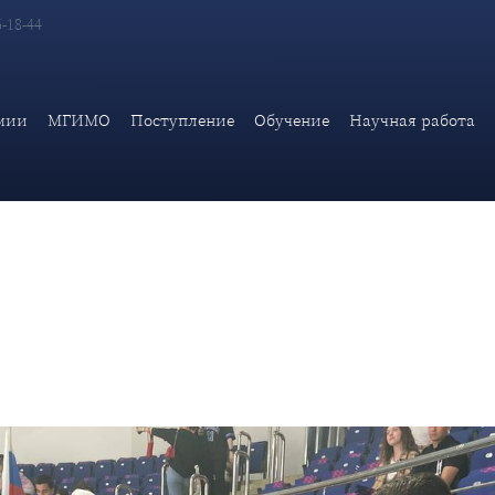
6-18-44
Д России посетили финальный матч сезона МСХЛ на малой ар
мии
МГИМО
Поступление
Обучение
Научная работа