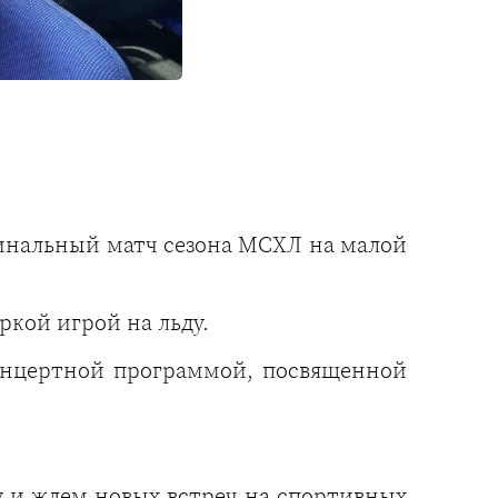
нальный матч сезона МСХЛ на малой
кой игрой на льду.
онцертной программой, посвященной
 и ждем новых встреч на спортивных