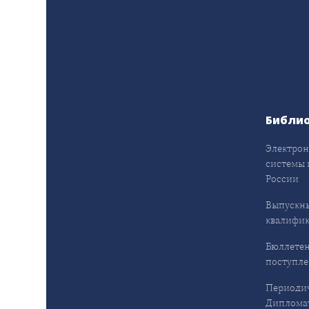
Библи
Электрон
системы 
России
Выпускн
квалифи
Бюллетен
поступл
Периодич
Дипломат