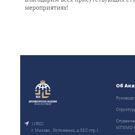
мероприятиях!
Об Ак
Руководс
Структур
Студенче
119021
МГИМО 
г. Москва , Остоженка, д.53/2 стр.1