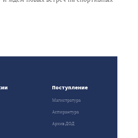
сии
Поступление
Магистратура
Аспирантура
Архив ДОД