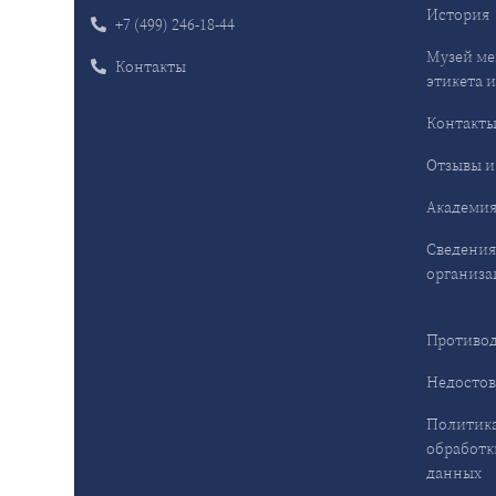
История
+7 (499) 246-18-44
Музей ме
Контакты
этикета и
Контакт
Отзывы и
Академия
Сведения
организа
Противод
Недостов
Политика
обработк
данных