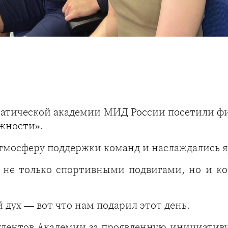
атической академии МИД России посетили фи
жности».
мосферу поддержки команд и наслаждались яр
 не только спортивными подвигами, но и к
дух — вот что нам подарил этот день.
удентов Академии за проявленную инициативу