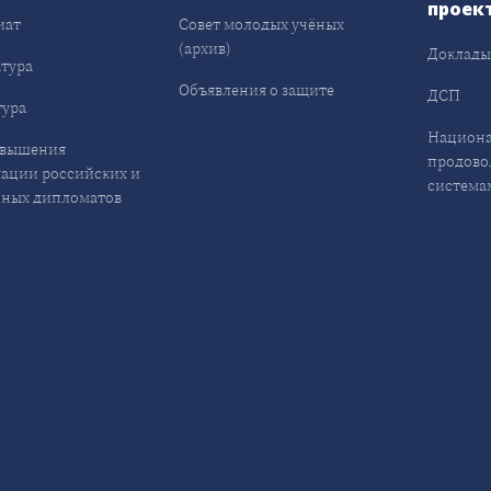
проек
иат
Совет молодых учёных
(архив)
Доклад
тура
Объявления о защите
ДСП
ура
Национа
овышения
продово
ации российских и
система
ных дипломатов