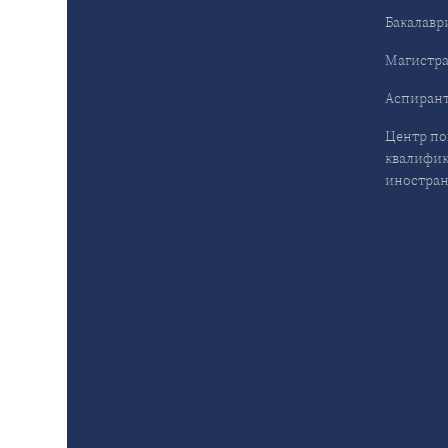
Бакалавр
Магистра
Аспирант
Центр п
квалифик
иностран