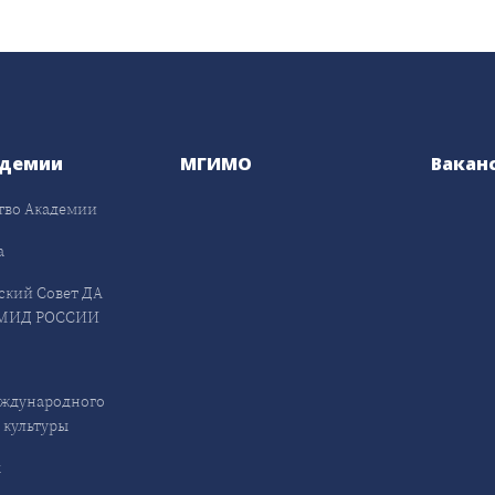
адемии
МГИМО
Вакан
тво Академии
а
ский Совет ДА
МИД РОССИИ
ждународного
 культуры
ы