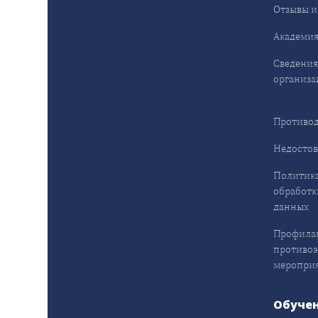
Отзывы и
Академия
Сведения
организа
Противод
Недостов
Политика
обработк
данных
Профила
противо
меропри
Обуче