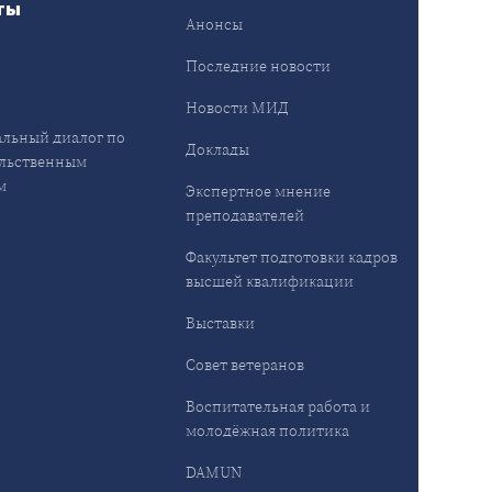
ты
Анонсы
ы
Последние новости
Новости МИД
льный диалог по
Доклады
льственным
м
Экспертное мнение
преподавателей
Факультет подготовки кадров
высшей квалификации
Выставки
Совет ветеранов
Воспитательная работа и
молодёжная политика
DAMUN