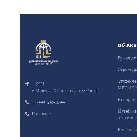
Об Ак
Руководс
Структур
Студенче
119021
МГИМО 
г. Москва , Остоженка, д.53/2 стр.1
История
+7 (499) 246-18-44
Музей ме
Контакты
этикета и
Контакт