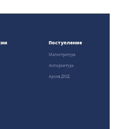
сии
Поступление
Магистратура
Аспирантура
Архив ДОД