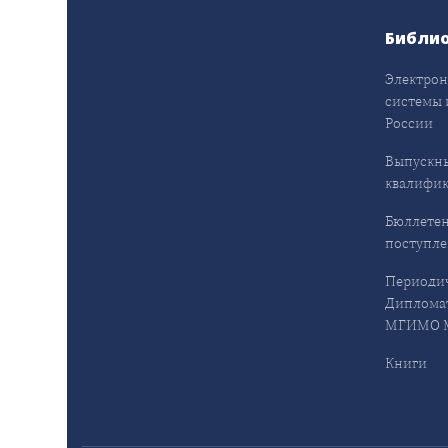
Библи
Электрон
системы 
России
Выпускн
квалифи
Бюллетен
поступл
Периодич
Дипломат
МГИМО М
Книги