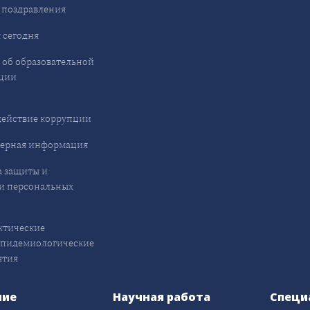
 поздравления
 сегодня
 об образовательной
ции
ействие коррупции
ерная информация
 защиты и
и персональных
ктические
эпидемиологические
ятия
ние
Научная работа
Специ