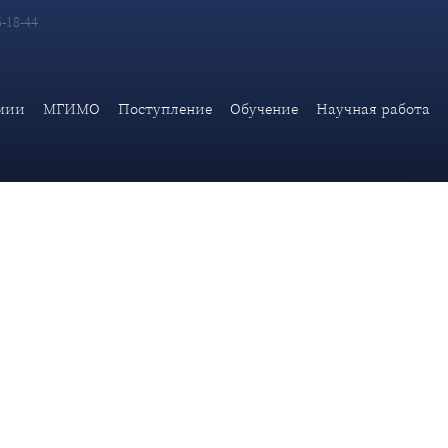
6-18-44
 России приняли участие в праздничном концерте, посвященн
цией
мии
МГИМО
Поступление
Обучение
Научная работа