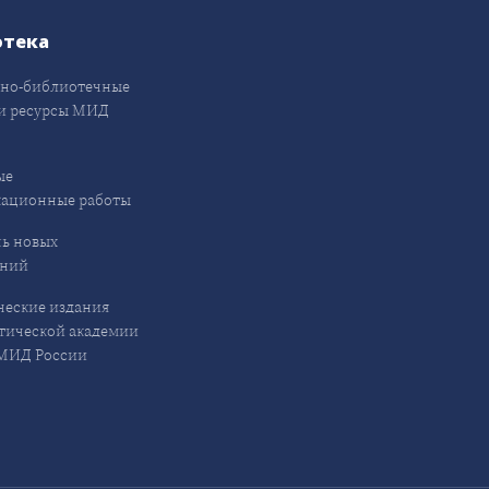
отека
но-библиотечные
и ресурсы МИД
ые
кационные работы
ь новых
ений
еские издания
ической академии
ИД России