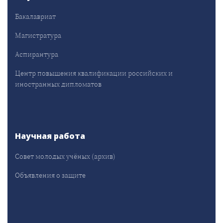
Бакалавриат
Магистратура
Аспирантура
Центр повышения квалификации российских и
иностранных дипломатов
Научная работа
Совет молодых учёных (архив)
Объявления о защите