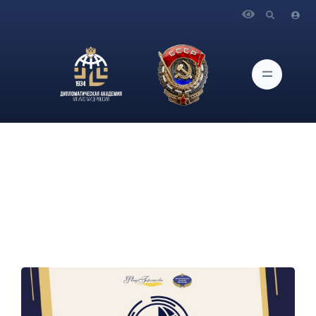
Главная
Новости и Мероприятия
II Всероссийский форум студентов-международников:
приём заявок продлен до 2 июля (23:59 МСК)