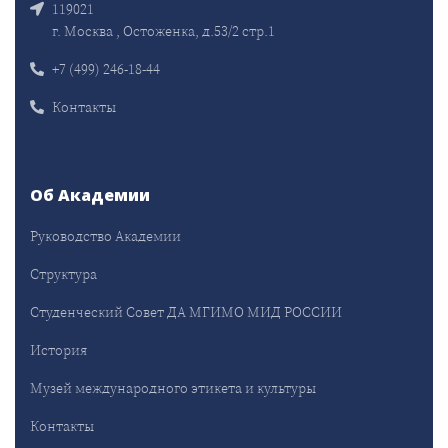
119021
г. Москва , Остоженка, д.53/2 стр.1
+7 (499) 246-18-44
Контакты
Об Академии
Руководство Академии
Структура
Студенческий Совет ДА МГИМО МИД РОССИИ
История
Музей международного этикета и культуры
Контакты