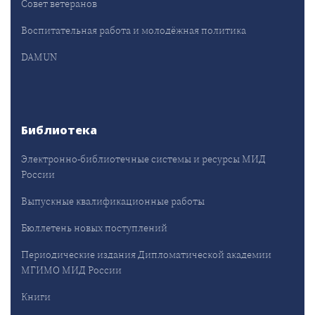
Совет ветеранов
Воспитательная работа и молодёжная политика
DAMUN
Библиотека
Электронно-библиотечные системы и ресурсы МИД
России
Выпускные квалификационные работы
Бюллетень новых поступлений
Периодические издания Дипломатической академии
МГИМО МИД России
Книги