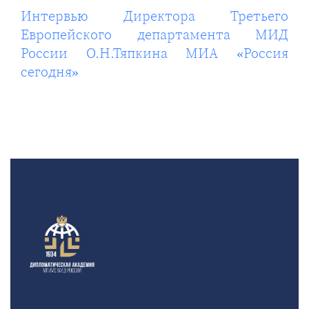
Интервью Директора Третьего
Европейского департамента МИД
России О.Н.Тяпкина МИА «Россия
сегодня»