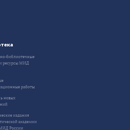
отека
но-библиотечные
и ресурсы МИД
ые
кационные работы
ь новых
ений
еские издания
ической академии
ИД России