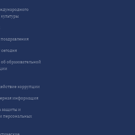
ждународного
 культуры
ы
 поздравления
 сегодня
 об образовательной
ции
ействие коррупции
ерная информация
 защиты и
и персональных
ктические