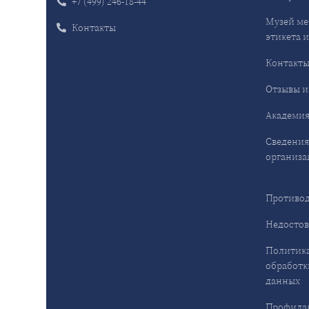
+7 (499) 246-18-44
Музей ме
Контакты
этикета и
Контакт
Отзывы и
Академия
Сведения
организа
Противод
Недостов
Политика
обработк
данных
Профила