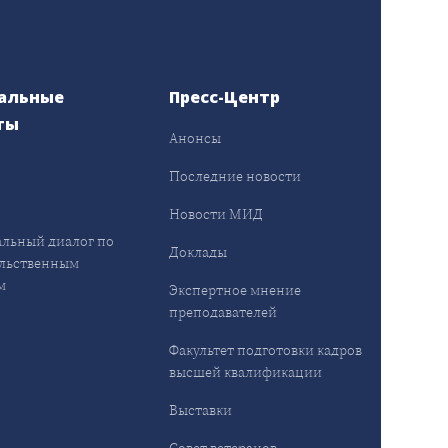
альные
Пресс-Центр
ты
Анонсы
ы
Последние новости
Новости МИД
льный диалог по
Доклады
льственным
м
Экспертное мнение
преподавателей
Факультет подготовки кадров
высшей квалификации
Выставки