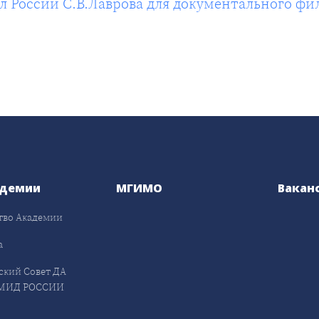
России С.В.Лаврова для документального фи
адемии
МГИМО
Вакан
тво Академии
а
ский Совет ДА
МИД РОССИИ