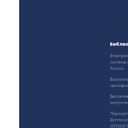
Библи
Электрон
системы 
России
Выпускн
квалифи
Бюллетен
поступл
Периодич
Дипломат
МГИМО М