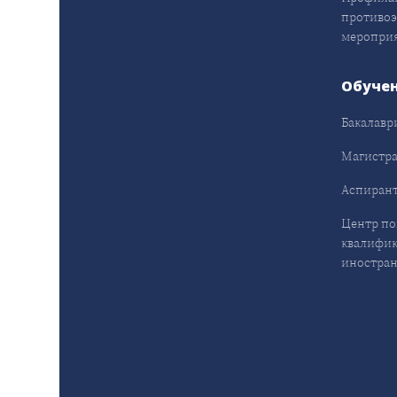
противо
меропри
Обуче
Бакалавр
Магистра
Аспирант
Центр п
квалифик
иностран