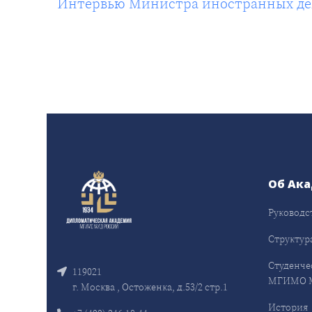
Интервью Министра иностранных дел 
Об Ак
Руководс
Структур
Студенче
119021
МГИМО 
г. Москва , Остоженка, д.53/2 стр.1
История