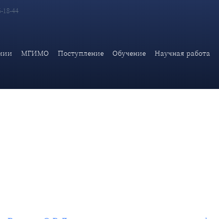
6-18-44
ранных дел России С.В.Лаврова для документального фильма «
мии
МГИМО
Поступление
Обучение
Научная работа