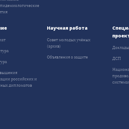
эпидемиологические
ятия
ние
Научная работа
Специ
проек
иат
Совет молодых учёных
(архив)
Доклад
тура
Объявления о защите
ДСП
ура
Национа
овышения
продово
ации российских и
система
ных дипломатов