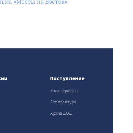
льма «Мосты на Восток»
сии
Поступление
Магистратура
Аспирантура
Архив ДОД