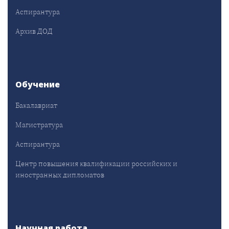
Аспирантура
Архив ДОД
Обучение
Бакалавриат
Магистратура
Аспирантура
Центр повышения квалификации российских и
иностранных дипломатов
Научная работа