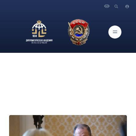
Главная
Новости и Мероприятия
Интервью Министра иностранных дел Российской
Федерации С.В.Лаврова французскому телеканалу «TF1»