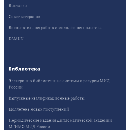
Выставки
Совет ветеранов
Воспитательная работа и молодёжная политика
DAMUN
Библиотека
Электронно-библиотечные системы и ресурсы МИД
России
Выпускные квалификационные работы
Бюллетень новых поступлений
Периодические издания Дипломатической академии
МГИМО МИД России