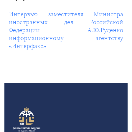
Интервью заместителя Министра
иностранных дел Российской
Федерации А.Ю.Руденко
информационному агентству
«Интерфакс»