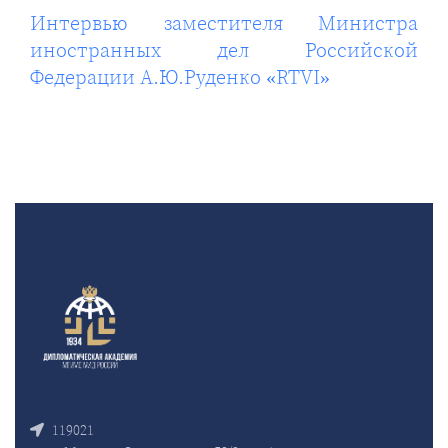
Интервью заместителя Министра
иностранных дел Российской
Федерации А.Ю.Руденко «RTVI»
119021