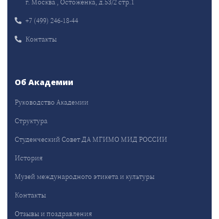
г. Москва , Остоженка, д.53/2 стр.1
+7 (499) 246-18-44
Контакты
Об Академии
Руководство Академии
Структура
Студенческий Совет ДА МГИМО МИД РОССИИ
История
Музей международного этикета и культуры
Контакты
Отзывы и поздравления