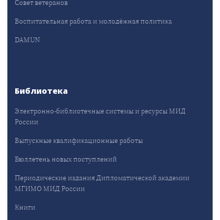
Совет ветеранов
Воспитательная работа и молодёжная политика
DAMUN
Библиотека
Электронно-библиотечные системы и ресурсы МИД
России
Выпускные квалификационные работы
Бюллетень новых поступлений
Периодические издания Дипломатической академии
МГИМО МИД России
Книги