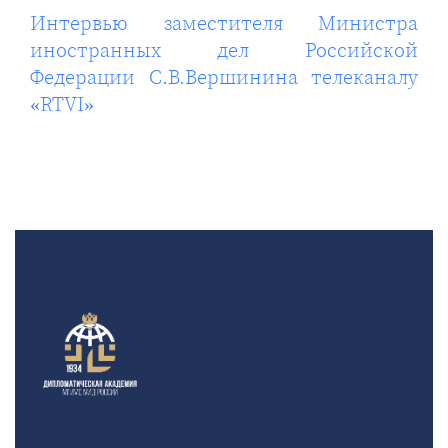
Интервью заместителя Министра
иностранных дел Российской
Федерации С.В.Вершинина телеканалу
«RTVI»