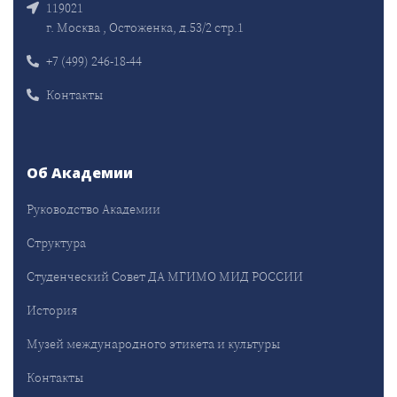
119021
г. Москва , Остоженка, д.53/2 стр.1
+7 (499) 246-18-44
Контакты
Об Академии
Руководство Академии
Структура
Студенческий Совет ДА МГИМО МИД РОССИИ
История
Музей международного этикета и культуры
Контакты