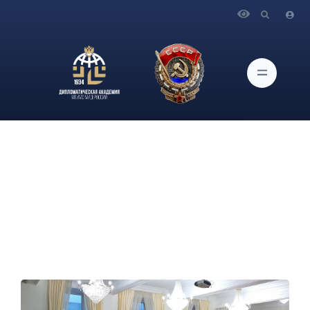
Главная
Новости и Мероприятия
Итальянский клуб кафедры романо-германских языков
принял участие в состоявшейся в Дипломатической
академии благотворительной ярмарке «культура народов»