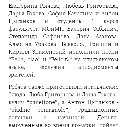
Екатерина Рычева, Любовь Григорьева,
Дарья Гокова, София Качалина и Антон
Цыганков и студенты 1 курса
факультета МОиМП Валерия Сабынич,
Степанида Сафонова, Дана Азанова,
Альбина Уракова, Всеволод Гришин и
Кирилл Знаменский исполнили песни
“Bella, ciao” и “Felicità” на итальянском
языке, заслужив аплодисменты
зрителей.
Ребята также приготовили итальянские
блюда: Люба Григорьева и Даша Гокова -
кулич “panettone”, а Антон Цыганков -
“piadine romagnole”, традиционные
лепешки с начинкой. Деньги,
вырученные во время ярмарки, пойдут