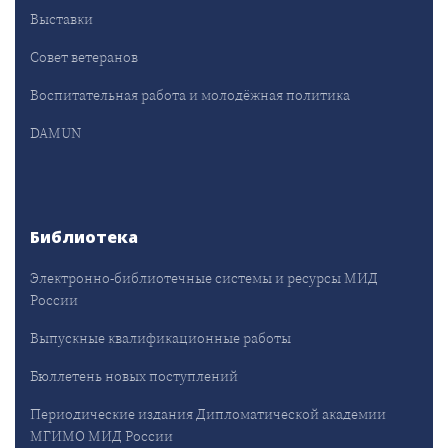
Выставки
Совет ветеранов
Воспитательная работа и молодёжная политика
DAMUN
Библиотека
Электронно-библиотечные системы и ресурсы МИД
России
Выпускные квалификационные работы
Бюллетень новых поступлений
Периодические издания Дипломатической академии
МГИМО МИД России