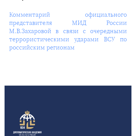
Комментарий официального
представителя МИД России
М.В.Захаровой в связи с очередными
террористическими ударами ВСУ по
российским регионам