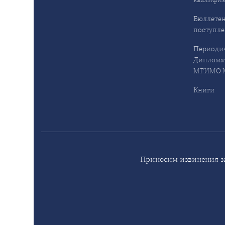
Бюллетен
поступл
Периодич
Дипломат
МГИМО М
Книги
Приносим извинения за