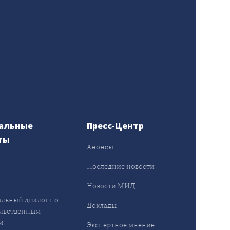
альные
Пресс-Центр
ты
Анонсы
ы
Последние новости
Новости МИД
льный диалог по
Доклады
льственным
м
Экспертное мнение