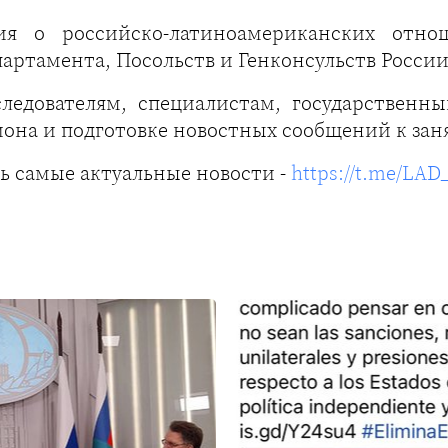
ия о российско-латиноамериканских отно
артамента, Посольств и Генконсульств России
сследователям, специалистам, государствен
иона и подготовке новостных сообщений к зан
ь самые актуальные новости -
https://t.me/LA