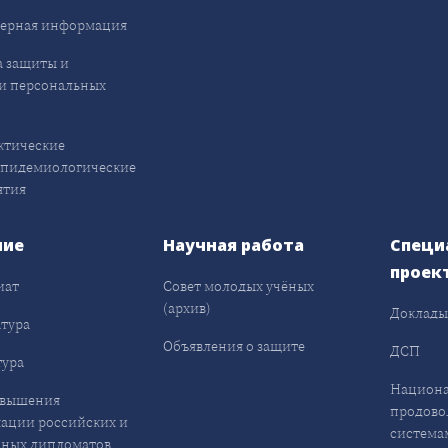
ерная информация
 защиты и
и персональных
ктические
эпидемиологические
ятия
ние
Научная работа
Специ
проек
иат
Совет молодых учёных
(архив)
Доклад
тура
Объявления о защите
ДСП
ура
Национа
овышения
продово
ации российских и
система
ных дипломатов