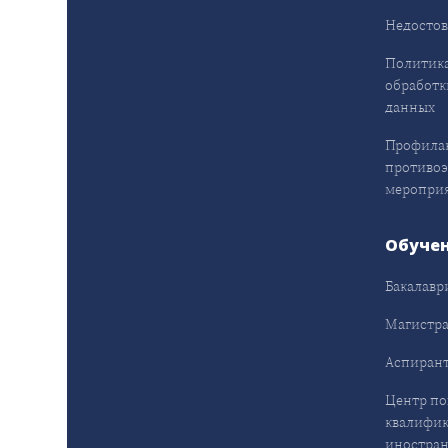
Недостов
Политика
обработк
данных
Профила
противо
меропри
Обуче
Бакалавр
Магистра
Аспирант
Центр п
квалифик
иностран