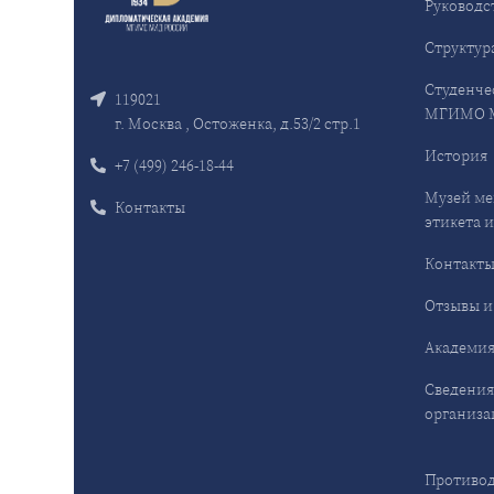
Руководс
Структур
Студенче
119021
МГИМО 
г. Москва , Остоженка, д.53/2 стр.1
История
+7 (499) 246-18-44
Музей ме
Контакты
этикета и
Контакт
Отзывы и
Академия
Сведения
организа
Противод