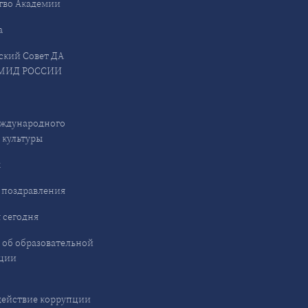
тво Академии
а
ский Совет ДА
МИД РОССИИ
ждународного
 культуры
ы
 поздравления
 сегодня
 об образовательной
ции
ействие коррупции