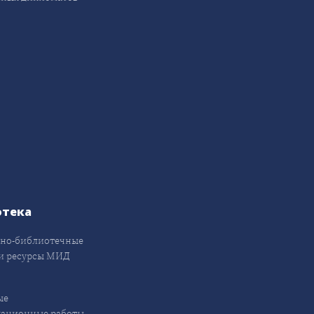
отека
но-библиотечные
и ресурсы МИД
ые
кационные работы