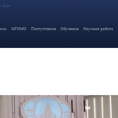
6-18-44
тамент МИД России запустил официальный Telegram-канал на и
мии
МГИМО
Поступление
Обучение
Научная работа