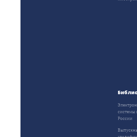
Библи
Электрон
системы 
России
Выпускн
квалифи