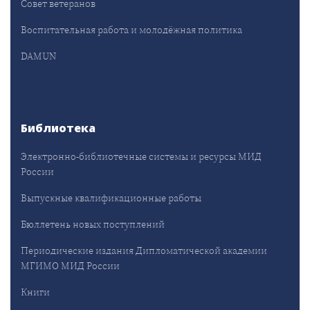
Совет ветеранов
Воспитательная работа и молодёжная политика
DAMUN
Библиотека
Электронно-библиотечные системы и ресурсы МИД
России
Выпускные квалификационные работы
Бюллетень новых поступлений
Периодические издания Дипломатической академии
МГИМО МИД России
Книги