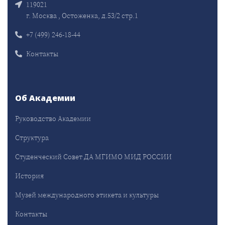
119021
г. Москва , Остоженка, д.53/2 стр.1
+7 (499) 246-18-44
Контакты
Об Академии
Руководство Академии
Структура
Студенческий Совет ДА МГИМО МИД РОССИИ
История
Музей международного этикета и культуры
Контакты