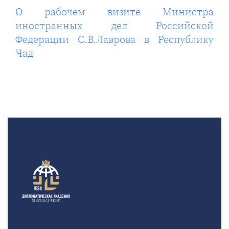
О рабочем визите Министра
иностранных дел Российской
Федерации С.В.Лаврова в Республику
Чад