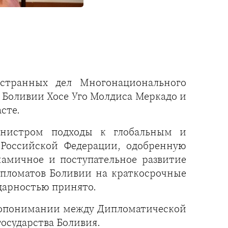
странных дел Многонационального
 Боливии Хосе Уго Молдиса Меркадо и
сте.
инистром подходы к глобальным и
Российской Федерации, одобренную
амичное и поступательное развитие
ипломатов Боливии на краткосрочные
дарностью принято.
имопонимании между Дипломатической
сударства Боливия.