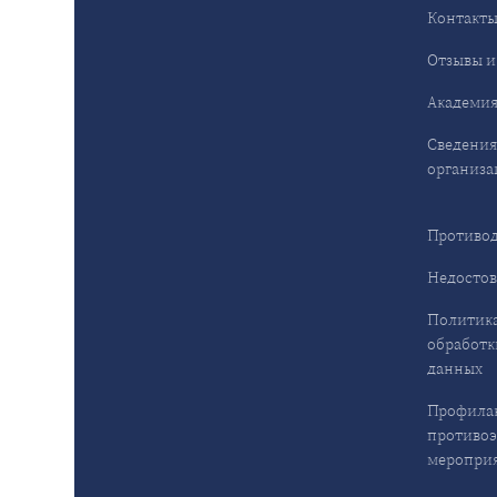
Контакт
Отзывы и
Академия
Сведения
организа
Противод
Недостов
Политика
обработк
данных
Профила
противо
меропри