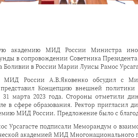
кую академию МИД России Министра ино
унды в сопровождении Советника Президента
 Боливии в России Марии Луисы Рамос Урсага
и МИД России А.В.Яковенко обсудил с М
 представил Концепцию внешней политики 
 31 марта 2023 года. Стороны отметили дин
ле в сфере образования. Ректор пригласил д
емию МИД России. Предложение было с благо
амос Урсагасте подписали Меморандум о вза
еской академией МИД Многонационального го