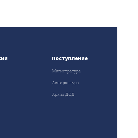
сии
Поступление
Магистратура
Аспирантура
Архив ДОД