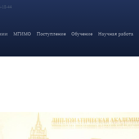
6-18-44
кую академию МИД России Министра иностранных дел Многона
мии
МГИМО
Поступление
Обучение
Научная работа