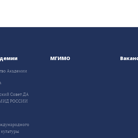
адемии
МГИМО
Вакан
тво Академии
а
ский Совет ДА
МИД РОССИИ
ждународного
 культуры