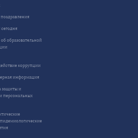
ы
 поздравления
 сегодня
 об образовательной
ции
ействие коррупции
ерная информация
 защиты и
и персональных
ктические
эпидемиологические
ятия