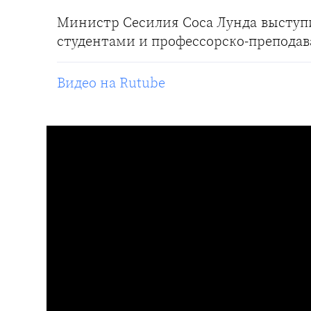
Министр Сесилия Соса Лунда выступи
студентами и профессорско-преподав
Видео на Rutube