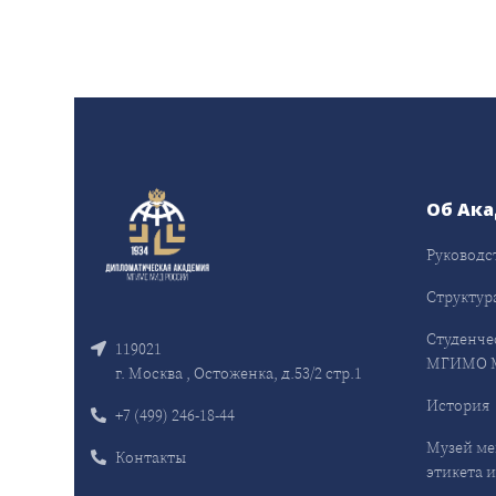
Об Ак
Руководс
Структур
Студенче
119021
МГИМО 
г. Москва , Остоженка, д.53/2 стр.1
История
+7 (499) 246-18-44
Музей ме
Контакты
этикета и