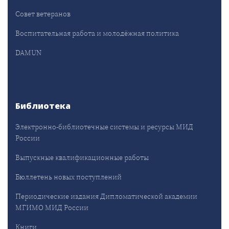
Совет ветеранов
Воспитательная работа и молодёжная политика
DAMUN
Библиотека
Электронно-библиотечные системы и ресурсы МИД
России
Выпускные квалификационные работы
Бюллетень новых поступлений
Периодические издания Дипломатической академии
МГИМО МИД России
Книги