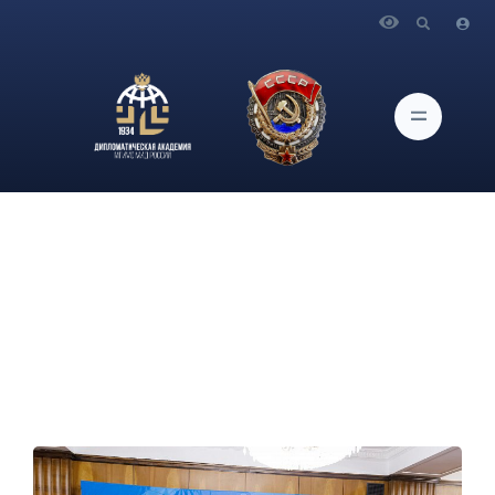
Главная
Новости и Мероприятия
О встрече Министра иностранных дел Российской
Федерации С.В.Лаврова с участниками клуба «Юные
дипломаты» из Норильска