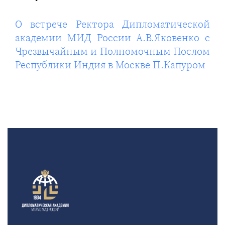
О встрече Ректора Дипломатической
академии МИД России А.В.Яковенко с
Чрезвычайным и Полномочным Послом
Республики Индия в Москве П.Капуром