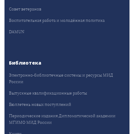
Совет ветеранов
Воспитательная работа и молодёжная политика
DAMUN
Библиотека
Электронно-библиотечные системы и ресурсы МИД
России
Выпускные квалификационные работы
Бюллетень новых поступлений
Периодические издания Дипломатической академии
МГИМО МИД России
Книги