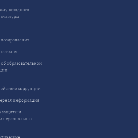
ждународного
 культуры
ы
 поздравления
 сегодня
 об образовательной
ции
ействие коррупции
ерная информация
 защиты и
и персональных
ктические