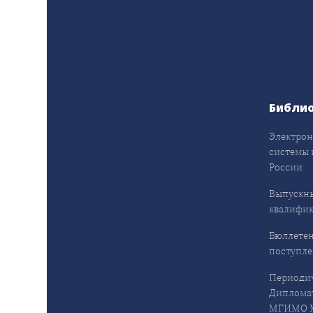
Библи
Электрон
системы 
России
Выпускн
квалифи
Бюллетен
поступл
Периодич
Дипломат
МГИМО М