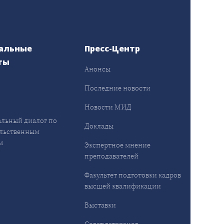
альные
Пресс-Центр
ты
Анонсы
ы
Последние новости
Новости МИД
льный диалог по
Доклады
льственным
м
Экспертное мнение
преподавателей
Факультет подготовки кадров
высшей квалификации
Выставки