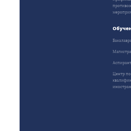
противо
меропри
Обуче
Бакалавр
Магистра
Аспирант
Центр п
квалифик
иностран