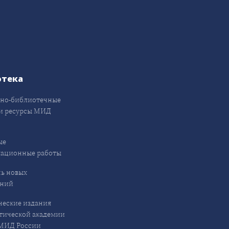
отека
но-библиотечные
и ресурсы МИД
ые
кационные работы
ь новых
ений
еские издания
ической академии
ИД России