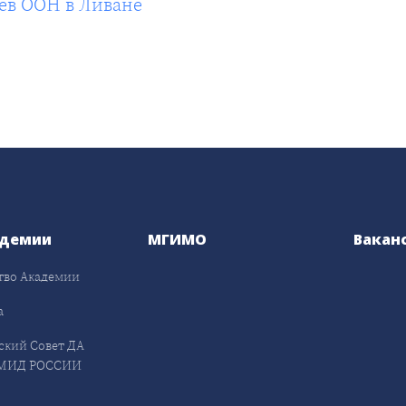
ев ООН в Ливане
адемии
МГИМО
Вакан
тво Академии
а
ский Совет ДА
МИД РОССИИ