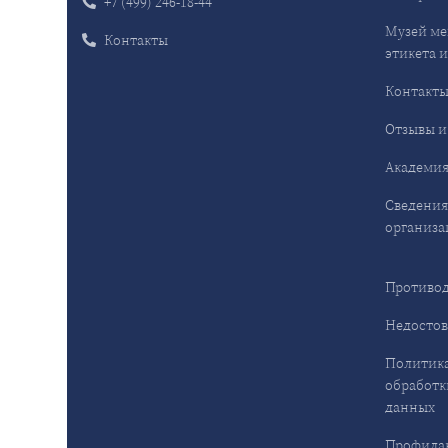
+7 (499) 246-18-44
Музей ме
Контакты
этикета и
Контакт
Отзывы и
Академия
Сведения
организа
Противод
Недостов
Политика
обработк
данных
Профила