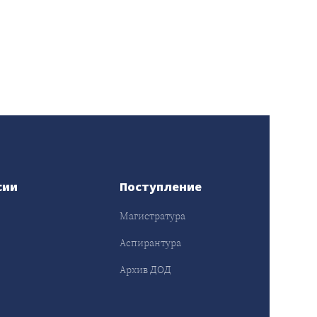
сии
Поступление
Магистратура
Аспирантура
Архив ДОД