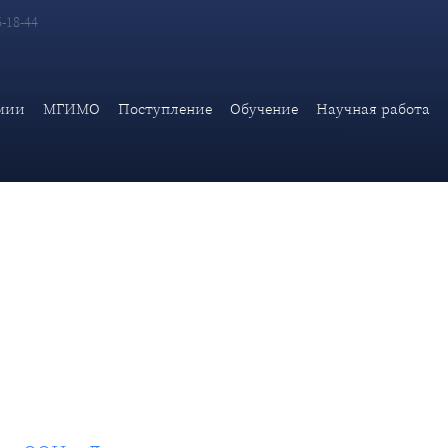
6-18-44
х миротворцев ООН в Ливане
мии
МГИМО
Поступление
Обучение
Научная работа