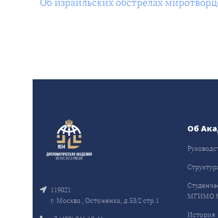
Об израильских обстрелах миротворц
Об Ак
Руководс
Структур
Студенче
119021
МГИМО 
г. Москва , Остоженка, д.53/2 стр.1
История