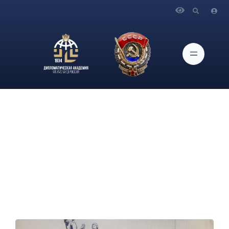
Главная
Новости и Мероприятия
Об участии проректора по научной работе
Дипломатической академии МИД России О.Г.Карповича в
круглом столе «Применение новых цифровых технологий в
науке и образовании»