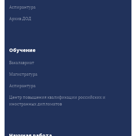
Аспирантура
Архив ДОД
Обучение
Бакалавриат
Магистратура
Аспирантура
Центр повышения квалификации российских и
иностранных дипломатов
Научная работа