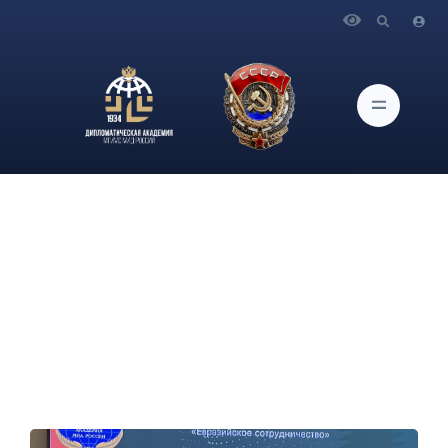
Главная
Новости и Мероприятия
Об участии проректора по научной работе
Дипломатической академии МИД России О.Г.Карповича в
открытии «Международной школы дипломатии» на тему
«Евразийское партнерство»