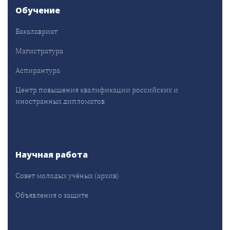
Обучение
Бакалавриат
Магистратура
Аспирантура
Центр повышения квалификации российских и
иностранных дипломатов
Научная работа
Совет молодых учёных (архив)
Объявления о защите