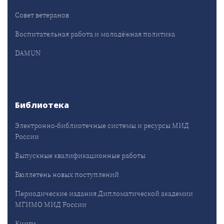
Совет ветеранов
Воспитательная работа и молодёжная политика
DAMUN
Библиотека
Электронно-библиотечные системы и ресурсы МИД
России
Выпускные квалификационные работы
Бюллетень новых поступлений
Периодические издания Дипломатической академии
МГИМО МИД России
Книги