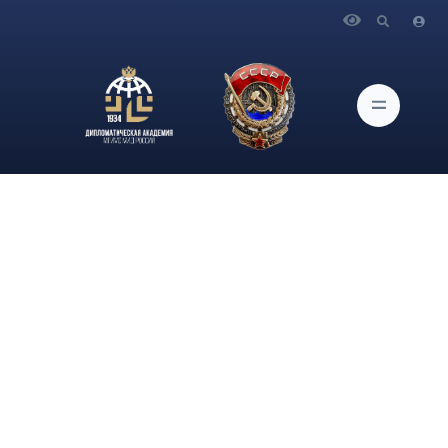
Главная
Новости и Мероприятия
Профессор кафедры дипломатии и консульской службы, д-
р ист. наук В. Винокуров принял участие в церемонии
открытия бюста известному русскому писателю В.И.Белову в
Союзе писателей России и выступил на тему: «Россия
возвращается к своим истокам в литературе