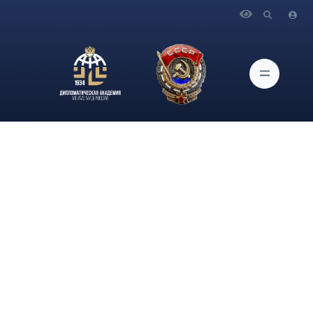
Главная
Новости и Мероприятия
Профессор кафедры Мировой экономики
Дипломатической академии МИД России , д-р экон. наук
А.А. Конопляник опубликовал статью «Russia, the EU, China,
the energy price cap and the end of a “long century” of US global
dominance»