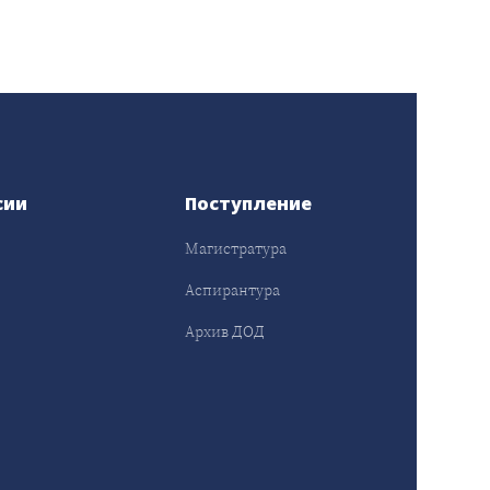
сии
Поступление
Магистратура
Аспирантура
Архив ДОД