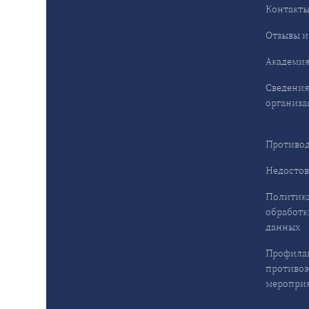
Контакт
Отзывы и
Академия
Сведения
организа
Противод
Недостов
Политика
обработк
данных
Профила
противо
меропри