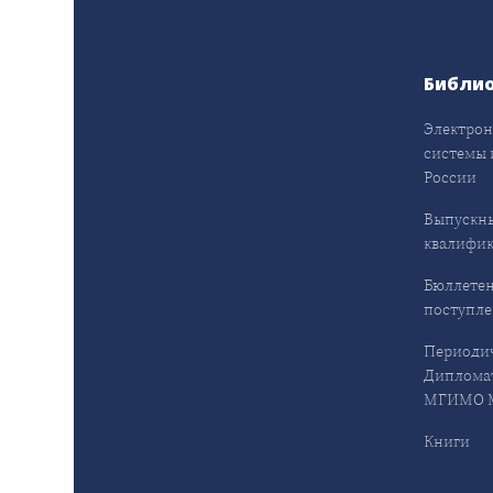
Библи
Электрон
системы 
России
Выпускн
квалифи
Бюллетен
поступл
Периодич
Дипломат
МГИМО М
Книги