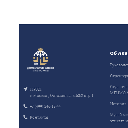
Об Ак
Руководс
Структур
Студенче
119021
МГИМО 
г. Москва , Остоженка, д.53/2 стр.1
История
+7 (499) 246-18-44
Музей ме
Контакты
этикета и