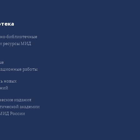
отека
но-библиотечные
и ресурсы МИД
ые
кационные работы
ь новых
ений
еские издания
ической академии
ИД России