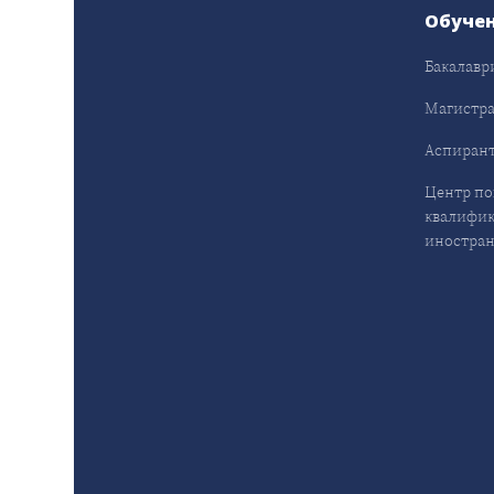
Обуче
Бакалавр
Магистра
Аспирант
Центр п
квалифик
иностран