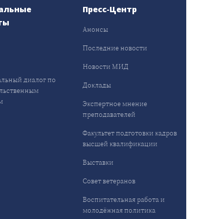
альные
Пресс-Центр
ты
Анонсы
ы
Последние новости
Новости МИД
льный диалог по
Доклады
льственным
м
Экспертное мнение
преподавателей
Факультет подготовки кадров
высшей квалификации
Выставки
Совет ветеранов
Воспитательная работа и
молодёжная политика