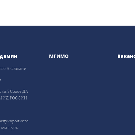
адемии
МГИМО
Вакан
тво Академии
а
ский Совет ДА
МИД РОССИИ
ждународного
 культуры