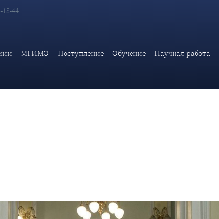
6-18-44
ерского корпуса Дипломатической академии МИД России, прини
мии
МГИМО
Поступление
Обучение
Научная работа