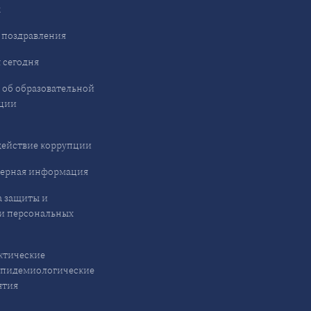
ы
 поздравления
 сегодня
 об образовательной
ции
ействие коррупции
ерная информация
 защиты и
и персональных
ктические
эпидемиологические
ятия