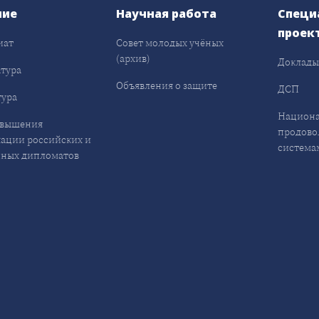
ние
Научная работа
Специ
проек
иат
Совет молодых учёных
(архив)
Доклад
тура
Объявления о защите
ДСП
ура
Национа
овышения
продово
ации российских и
система
ных дипломатов