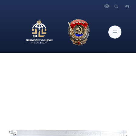
Главная
Новости и Мероприятия
Прошла лекция Л.И. Ромадан в рамках взаимодействия
проекта Женского клуба и Клуба наставников СМД на тему:
«Дипломатия с женским лицом. Об особенностях работы
женщин-дипломатов в системе МИД»!