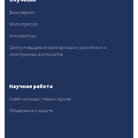
Бакалавриат
Магистратура
Аспирантура
Центр повышения квалификации российских и
иностранных дипломатов
Научная работа
Совет молодых учёных (архив)
Объявления о защите