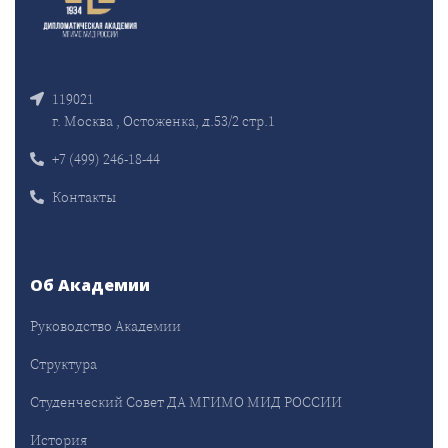
119021
г. Москва , Остоженка, д.53/2 стр.1
+7 (499) 246-18-44
Контакты
Об Академии
Руководство Академии
Структура
Студенческий Совет ДА МГИМО МИД РОССИИ
История