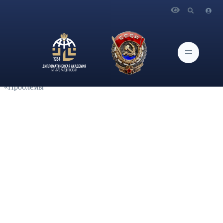
Главная
Новости и Мероприятия
С 17 по 19 октября члены Протокольного клуба
Дипломатической академии МИД России приняли участие в
качестве переводчиков-сопровождающих иностранные
делегации в VIII заседании Евразийского Альянса
Омбудсменов и VII научно-практической конференции
«Проблемы