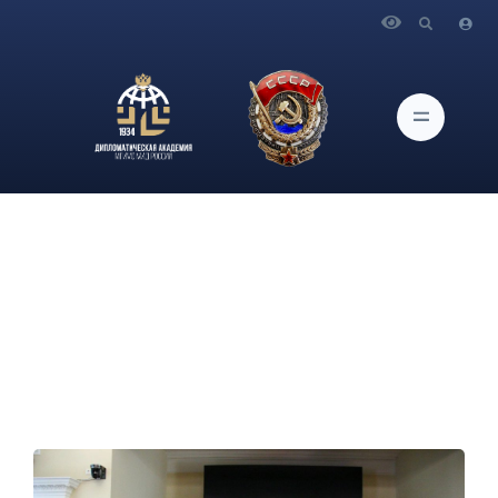
Главная
Новости и Мероприятия
С 21 по 24 мая в Дипломатической академии МИД России
проходил ежегодный Форсайт-форум «Неделя твоей
карьеры»