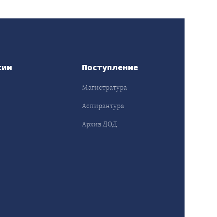
сии
Поступление
Магистратура
Аспирантура
Архив ДОД