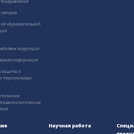
 поздравления
 сегодня
 об образовательной
ции
ействие коррупции
ерная информация
 защиты и
и персональных
ктические
эпидемиологические
ятия
ние
Научная работа
Специ
проек