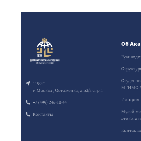
Об Ак
Руководс
Структур
Студенче
119021
МГИМО 
г. Москва , Остоженка, д.53/2 стр.1
История
+7 (499) 246-18-44
Музей ме
Контакты
этикета и
Контакт