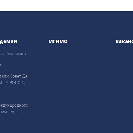
адемии
МГИМО
Вакан
тво Академии
а
ский Совет ДА
МИД РОССИИ
ждународного
 культуры
ы