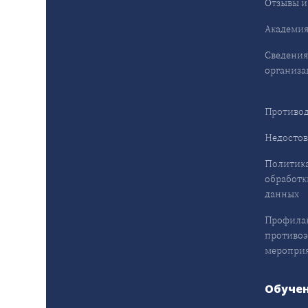
Отзывы и
Академия
Сведения
организа
Противод
Недостов
Политика
обработк
данных
Профила
противо
меропри
Обуче