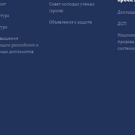
иат
Совет молодых учёных
(архив)
Доклад
тура
Объявления о защите
ДСП
ура
Национа
овышения
продово
ации российских и
система
ных дипломатов