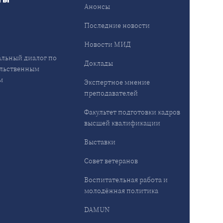
Анонсы
ы
Последние новости
Новости МИД
льный диалог по
Доклады
льственным
м
Экспертное мнение
преподавателей
Факультет подготовки кадров
высшей квалификации
Выставки
Совет ветеранов
Воспитательная работа и
молодёжная политика
DAMUN