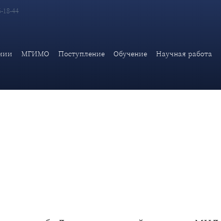
6-18-44
Ближневосточного клуба Дипломатической академии МИД Росси
мии
МГИМО
Поступление
Обучение
Научная работа