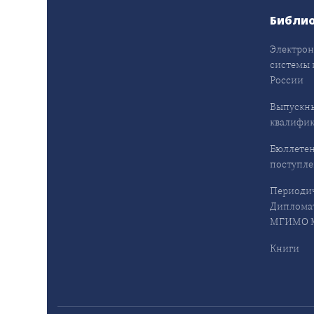
Библи
Электрон
системы 
России
Выпускн
квалифи
Бюллетен
поступл
Периодич
Дипломат
МГИМО М
Книги