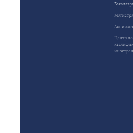
Бакалавр
Магистра
Аспирант
Центр п
квалифик
иностран