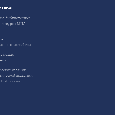
отека
но-библиотечные
и ресурсы МИД
ые
кационные работы
ь новых
ений
еские издания
ической академии
ИД России