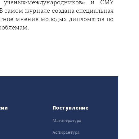
к ученых-международников» и СМУ
В самом журнале создана специальная
ертное мнение молодых дипломатов по
роблемам.
сии
Поступление
Магистратура
Аспирантура