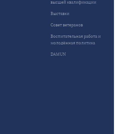
высшей квалификации
Выставки
Совет ветеранов
Воспитательная работа и
молодёжная политика
DAMUN