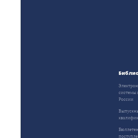
Библи
Электрон
системы 
России
Выпускн
квалифи
Бюллетен
поступл