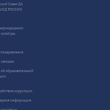
ский Совет ДА
МИД РОССИИ
ждународного
 культуры
ы
 поздравления
 сегодня
 об образовательной
ции
ействие коррупции
ерная информация
 защиты и