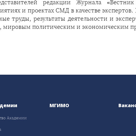
едставителей редакции Журнала «Вестни
ятиях и проектах СМД в качестве экспертов. 
чные труды, результаты деятельности и эксп
 мировым политическим и экономическим п
адемии
МГИМО
Вакан
тво Академии
а