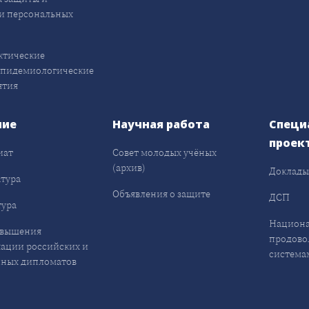
и персональных
ктические
эпидемиологические
ятия
ние
Научная работа
Специ
проек
иат
Совет молодых учёных
(архив)
Доклад
тура
Объявления о защите
ДСП
ура
Национа
овышения
продово
ации российских и
система
ных дипломатов