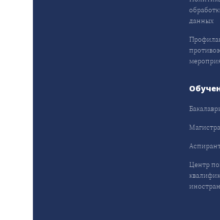
обработк
данных
Профила
противо
меропри
Обуче
Бакалавр
Магистра
Аспирант
Центр п
квалифик
иностран