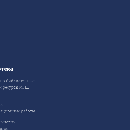
отека
но-библиотечные
и ресурсы МИД
ые
кационные работы
ь новых
ений