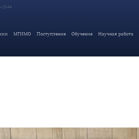
6-18-44
в МИД России, канд. ист. наук К.О.Колпакова и доцента кафедр
лит. наук Р.Н.Шангараева
мии
МГИМО
Поступление
Обучение
Научная работа