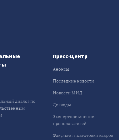
альные
Пресс-Центр
ты
Анонсы
ы
Последние новости
Новости МИД
льный диалог по
Доклады
льственным
м
Экспертное мнение
преподавателей
Факультет подготовки кадров