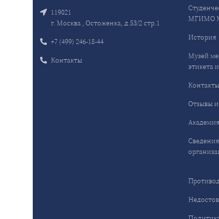
Студенче
119021
МГИМО 
г. Москва , Остоженка, д.53/2 стр.1
История
+7 (499) 246-18-44
Музей ме
Контакты
этикета и
Контакт
Отзывы и
Академия
Сведения
организа
Противод
Недостов
Политика