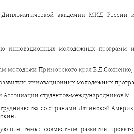
ей Дипломатической академии МИД России 
тию инновационных молодежных программ 
лам молодежи Приморского края В.Д.Сохненко,
о развитию инновационных молодежных програ
и Ассоциации студентов-международников М.В
 сотрудничества со странами Латинской Амер
аскин.
дующие темы: совместное развитие проект