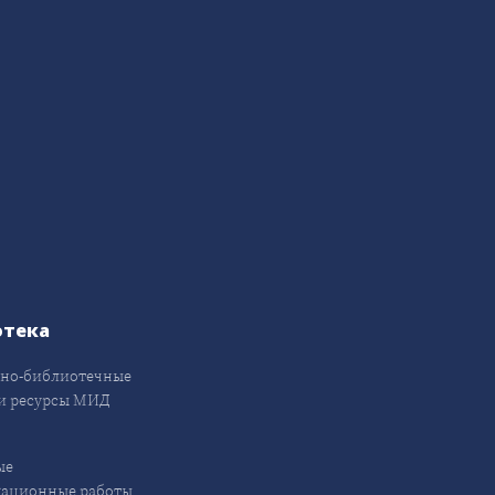
отека
но-библиотечные
и ресурсы МИД
ые
кационные работы