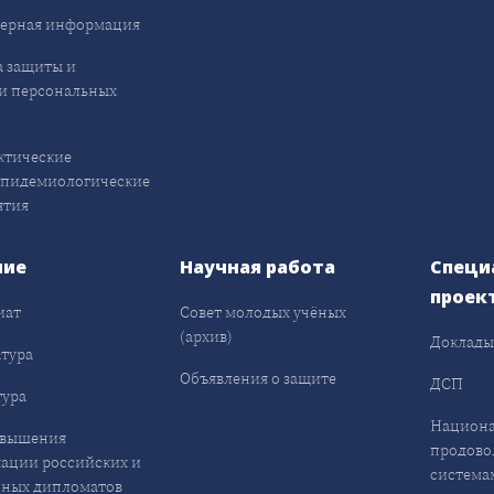
ерная информация
 защиты и
и персональных
ктические
эпидемиологические
ятия
ние
Научная работа
Специ
проек
иат
Совет молодых учёных
(архив)
Доклад
тура
Объявления о защите
ДСП
ура
Национа
овышения
продово
ации российских и
система
ных дипломатов