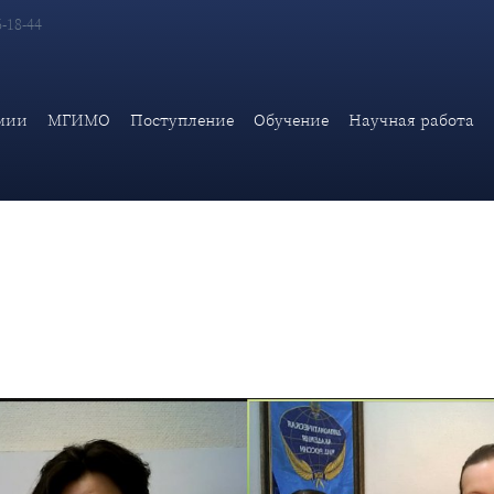
6-18-44
тавителей Дипломатической академии МИД России и Департамен
мии
МГИМО
Поступление
Обучение
Научная работа