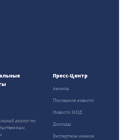
альные
Пресс-Центр
ты
Анонсы
ы
Последние новости
Новости МИД
льный диалог по
Доклады
льственным
м
Экспертное мнение