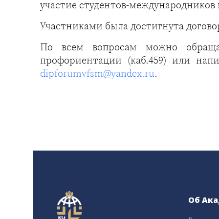
участие студентов-международников 
Участниками была достигнута догово
По всем вопросам можно обраща
профориентации (каб.459) или нап
dipforumvfsm@yandex.ru
.
Об Ак