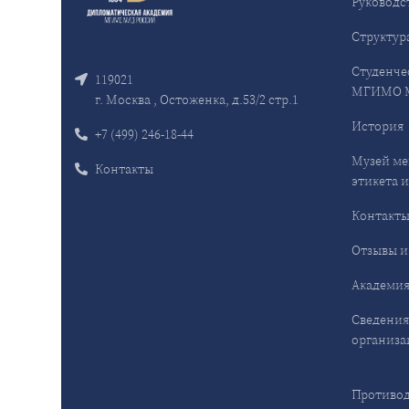
Руководс
Структур
Студенче
119021
МГИМО 
г. Москва , Остоженка, д.53/2 стр.1
История
+7 (499) 246-18-44
Музей ме
Контакты
этикета и
Контакт
Отзывы и
Академия
Сведения
организа
Противод