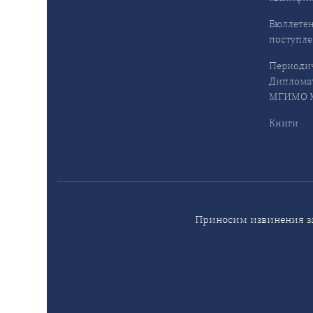
Бюллетен
поступл
Периодич
Дипломат
МГИМО М
Книги
Приносим извинения за