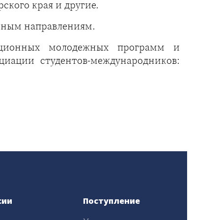
кого края и другие.
анным направлениям.
ационных молодежных программ и
циации студентов-международников:
сии
Поступление