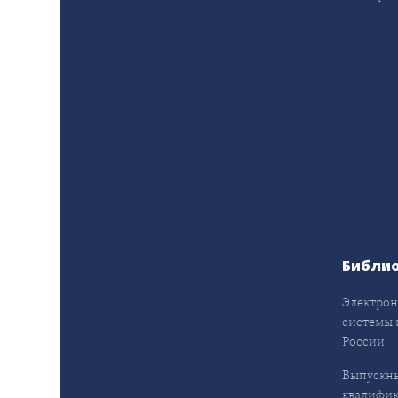
Библи
Электрон
системы 
России
Выпускн
квалифи