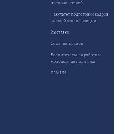
преподавателей
Факультет подготовки кадров
высшей квалификации
Выставки
Совет ветеранов
Воспитательная работа и
молодёжная политика
DAMUN