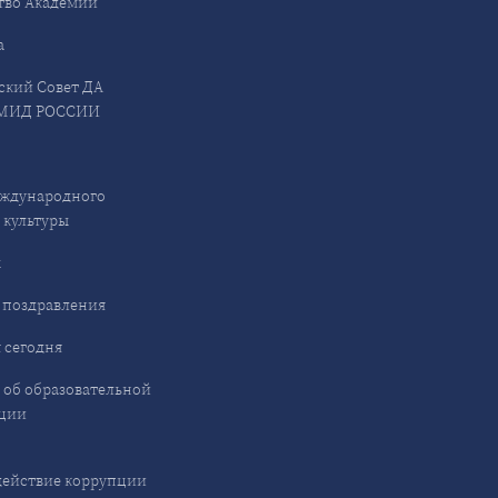
тво Академии
а
ский Совет ДА
МИД РОССИИ
ждународного
 культуры
ы
 поздравления
 сегодня
 об образовательной
ции
ействие коррупции