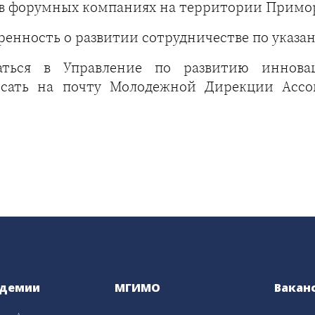
в форумных компаниях на территории Приморс
ренность о развитии сотрудничестве по указ
ться в Управление по развитию иннов
исать на почту Молодежной Дирекции Ассо
адемии
МГИМО
Вакан