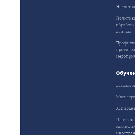
Недостов
Политика
обработк
данных
Профила
противо
меропри
Обуче
Бакалавр
Магистра
Аспирант
Центр п
квалифик
иностран