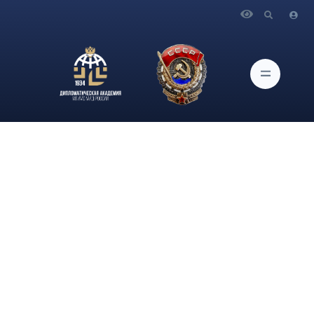
Главная
Новости и Мероприятия
Советник ИАМП Дипломатической академии МИД России
В.Н.Добровольский принял участие в экспертном семинаре
по проблематике, связанной с «тайваньской темой» и
подходами к ней стран АТР, в частности, Японии
(организован МГИМО МИД России и межрегиональной Асс