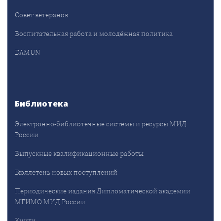
Совет ветеранов
Воспитательная работа и молодёжная политика
DAMUN
Библиотека
Электронно-библиотечные системы и ресурсы МИД
России
Выпускные квалификационные работы
Бюллетень новых поступлений
Периодические издания Дипломатической академии
МГИМО МИД России
Книги