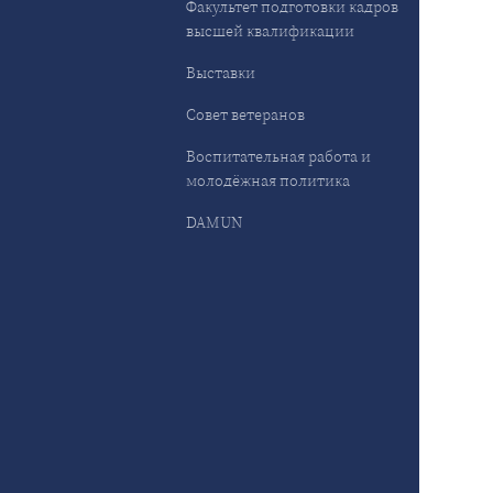
Факультет подготовки кадров
высшей квалификации
Выставки
Совет ветеранов
Воспитательная работа и
молодёжная политика
DAMUN