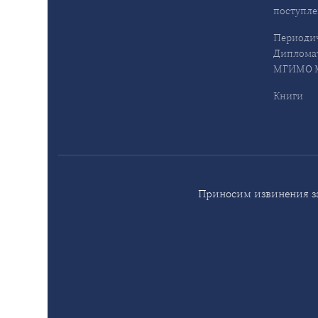
поступл
Периодич
Дипломат
МГИМО М
Книги
Приносим извинения за