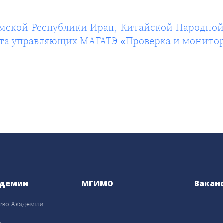
амской Республики Иран, Китайской Народной
вета управляющих МАГАТЭ «Проверка и монито
адемии
МГИМО
Вакан
тво Академии
а