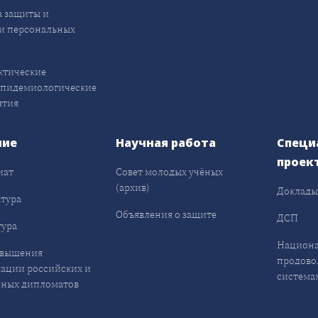
 защиты и
и персональных
ктические
эпидемиологические
ятия
ние
Научная работа
Специ
проек
иат
Совет молодых учёных
(архив)
Доклад
тура
Объявления о защите
ДСП
ура
Национа
овышения
продово
ации российских и
система
ных дипломатов