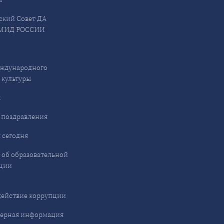
ский Совет ДА
МИД РОССИИ
ждународного
 культуры
ы
 поздравления
 сегодня
 об образовательной
ции
ействие коррупции
ерная информация