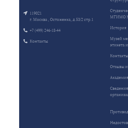
Студенче
119021
МГИМО 
г. Москва , Остоженка, д.53/2 стр.1
История
+7 (499) 246-18-44
Музей ме
Контакты
этикета и
Контакт
Отзывы и
Академия
Сведения
организа
Противод
Недостов