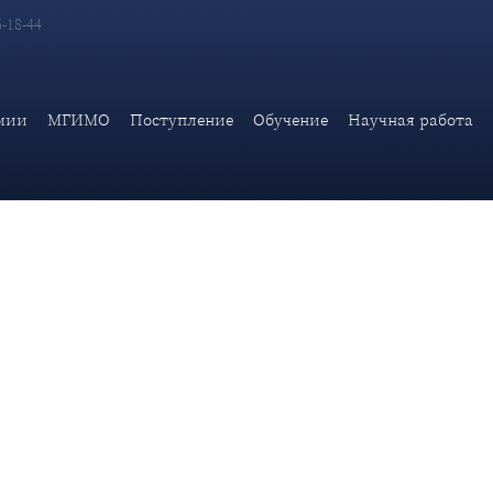
6-18-44
, Китайской Народной Республики и Российской Федерации по
31 (2015)»
мии
МГИМО
Поступление
Обучение
Научная работа