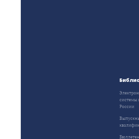
Библи
Электрон
системы 
России
Выпускн
квалифи
Бюллетен