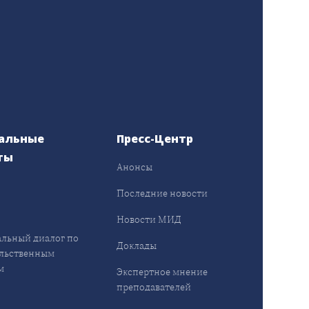
альные
Пресс-Центр
ты
Анонсы
ы
Последние новости
Новости МИД
льный диалог по
Доклады
льственным
м
Экспертное мнение
преподавателей