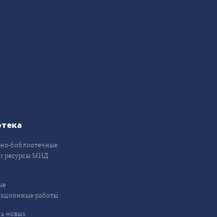
отека
но-библиотечные
и ресурсы МИД
ые
кационные работы
ь новых