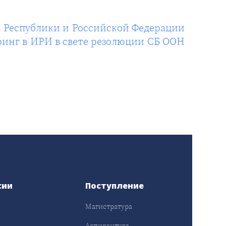
 Республики и Российской Федерации
ринг в ИРИ в свете резолюции СБ ООН
сии
Поступление
Магистратура
Аспирантура