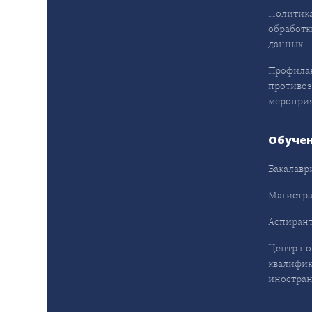
Политика
обработк
данных
Профила
противо
меропри
Обуче
Бакалавр
Магистра
Аспирант
Центр п
квалифик
иностран