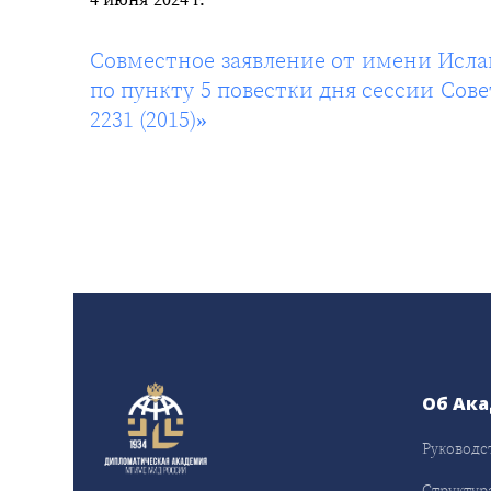
Совместное заявление от имени Исл
по пункту 5 повестки дня сессии Со
2231 (2015)»
Об Ак
Руководс
Структур