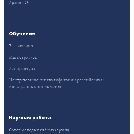
Архив ДОД
Обучение
Бакалавриат
Магистратура
Аспирантура
Центр повышения квалификации российских и
иностранных дипломатов
Научная работа
Совет молодых учёных (архив)