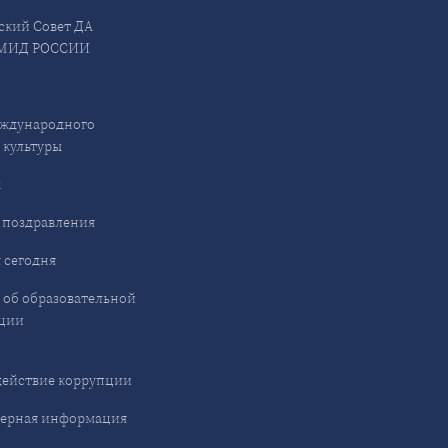
ский Совет ДА
МИД РОССИИ
ждународного
 культуры
ы
 поздравления
 сегодня
 об образовательной
ции
ействие коррупции
ерная информация