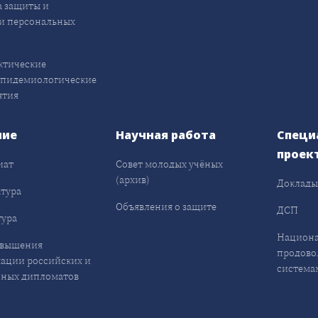
 защиты и
и персональных
ктические
эпидемиологические
ятия
ние
Научная работа
Специ
проек
иат
Совет молодых учёных
(архив)
Доклад
тура
Объявления о защите
ДСП
ура
Национа
овышения
продово
ации российских и
система
ных дипломатов