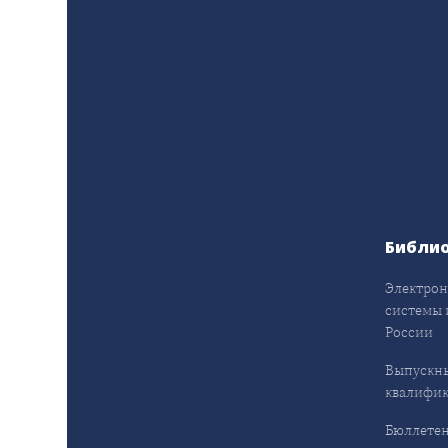
Библи
Электрон
системы 
России
Выпускн
квалифи
Бюллетен