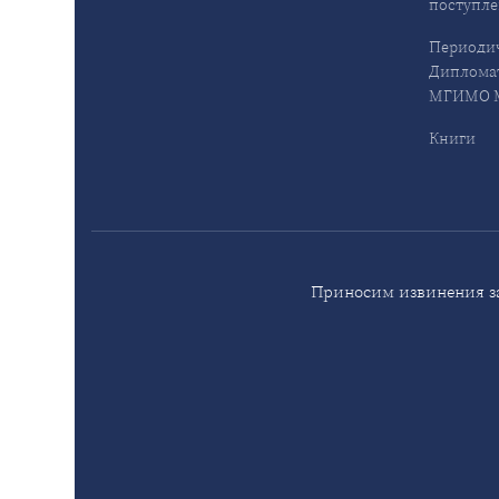
поступл
Периодич
Дипломат
МГИМО М
Книги
Приносим извинения за