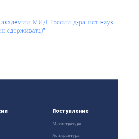
 академии МИД России д-ра ист.наук
ен сдерживать)"
сии
Поступление
Магистратура
Аспирантура