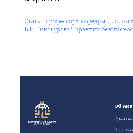
Статья профессора кафедры диплома
В.И.Винокурова "Гарантии безопаснос
Об Ак
Руководс
Структур