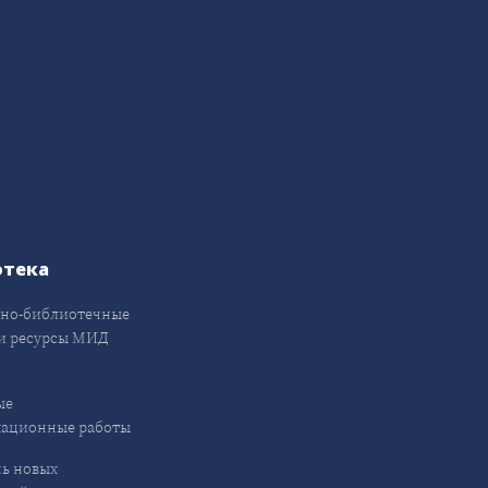
отека
но-библиотечные
и ресурсы МИД
ые
кационные работы
ь новых