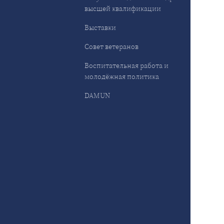
высшей квалификации
Выставки
Совет ветеранов
Воспитательная работа и
молодёжная политика
DAMUN