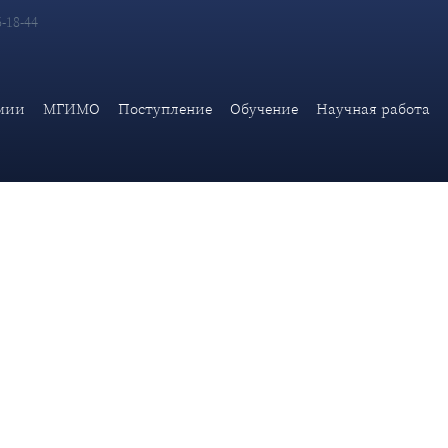
6-18-44
ы Дипломатической академии МИД России д-ра ист.наук В.И.Вин
мии
МГИМО
Поступление
Обучение
Научная работа