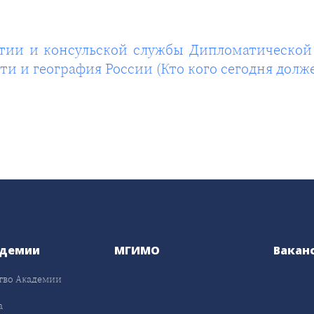
тии и консульской службы Дипломатической
ти и география России (Кто кого сегодня долж
адемии
МГИМО
Вакан
тво Академии
а