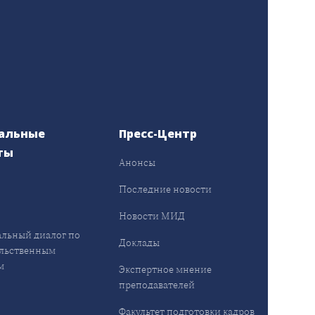
альные
Пресс-Центр
ты
Анонсы
ы
Последние новости
Новости МИД
льный диалог по
Доклады
льственным
м
Экспертное мнение
преподавателей
Факультет подготовки кадров