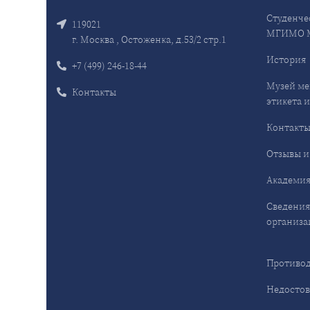
Студенче
119021
МГИМО 
г. Москва , Остоженка, д.53/2 стр.1
История
+7 (499) 246-18-44
Музей ме
Контакты
этикета и
Контакт
Отзывы и
Академия
Сведения
организа
Противод
Недостов