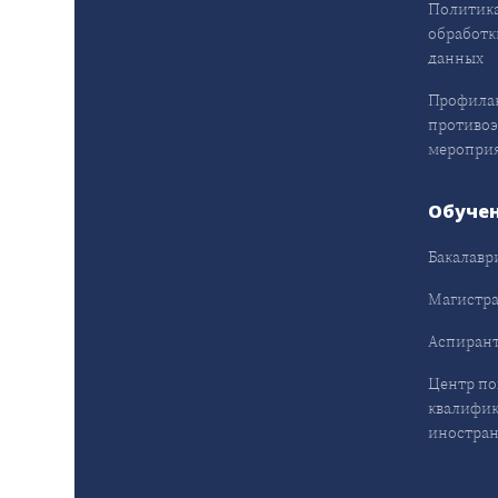
Политика
обработк
данных
Профила
противо
меропри
Обуче
Бакалавр
Магистра
Аспирант
Центр п
квалифик
иностран