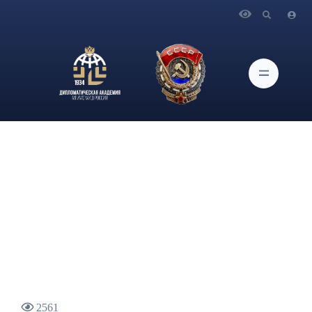
Главная
Новости и Мероприятия
Статья профессора кафедры Мировой экономики
Дипломатической академии МИД России, д-ра экон. наук
А.А. Конопляника «Великий перелом в мировой
энергетике», опубликованная в журнале "Эксперт"
2561