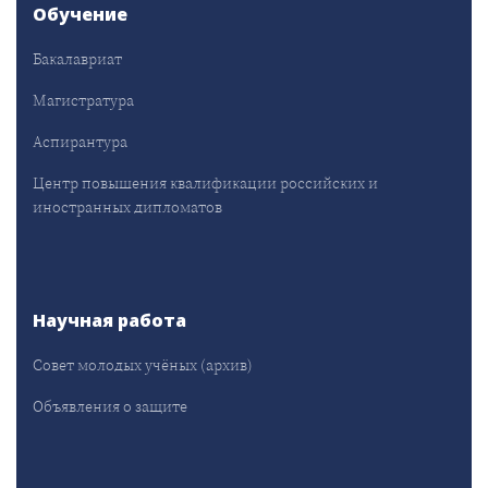
Обучение
Бакалавриат
Магистратура
Аспирантура
Центр повышения квалификации российских и
иностранных дипломатов
Научная работа
Совет молодых учёных (архив)
Объявления о защите