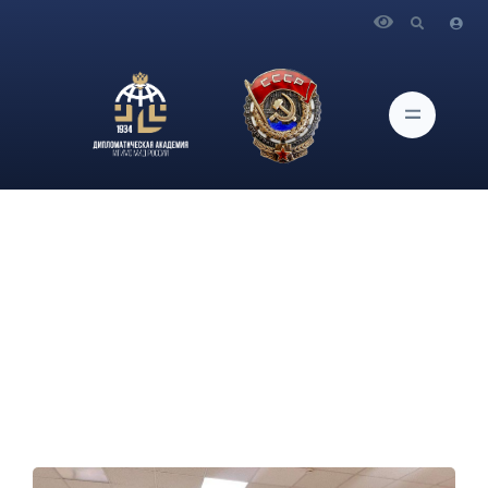
Главная
Новости и Мероприятия
Студенческий Парламентский Клуб Академии провел
первое внутреннее мероприятие в 2024 году: ПолитКвиз, в
котором приняли участие 24 студента Дипломатической
академии МИД России из 6 команд.