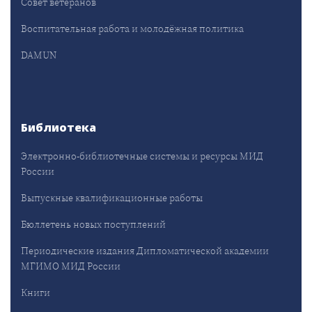
Совет ветеранов
Воспитательная работа и молодёжная политика
DAMUN
Библиотека
Электронно-библиотечные системы и ресурсы МИД
России
Выпускные квалификационные работы
Бюллетень новых поступлений
Периодические издания Дипломатической академии
МГИМО МИД России
Книги