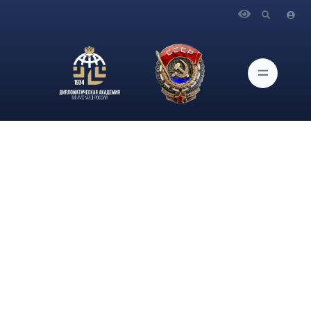
Главная
Новости и Мероприятия
Студенты Дипломатической академии МИД России
совместно с сотрудниками Министерства иностранных дел
Российской Федерации приняли участие в Церемонии
возложении цветов к мемориальному панно, посвященному
ополченцам-сотрудникам Наркомата иностранных дел СССР