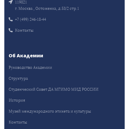
119021
г. Москва , Остоженка, д.53/2 стр.1
+7 (499) 246-18-44
Контакты
Об Академии
Руководство Академии
Структура
Студенческий Совет ДА МГИМО МИД РОССИИ
История
Музей международного этикета и культуры
Контакты