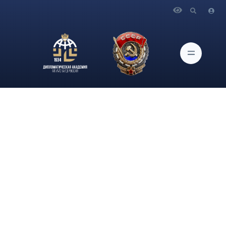
Главная
Новости и Мероприятия
Студенты и сотрудники Дипломатической академии МИД
России приняли участие в Юбилейном военно-
патриотическом концерте Федерации служебно-прикладной
подготовки силовых структур «К-9» и специалистов органов
безопасности «Кремль-9» в поддержку Ветеранов и Бой