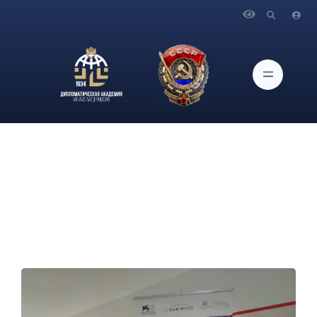
Главная
Новости и Мероприятия
Участники Итальянского клуба кафедры романо-
германских языков посетили фестиваль итальянского кино