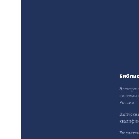
Библи
Электрон
системы 
России
Выпускн
квалифи
Бюллетен