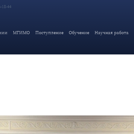
6-18-44
тья Всероссийская конференция молодых туркологов «Россия и
мии
МГИМО
Поступление
Обучение
Научная работа