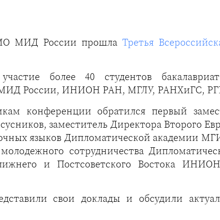
ИМО МИД России прошла
Третья Всероссийс
частие более 40 студентов бакалавриат
Д России, ИНИОН РАН, МГЛУ, РАНХиГС, РГГУ
икам конференции обратился первый замес
усников, заместитель Директора Второго Ев
точных языков Дипломатической академии МГ
го молодежного сотрудничества Дипломатич
Ближнего и Постсоветского Востока ИНИО
едставили свои доклады и обсудили актуал