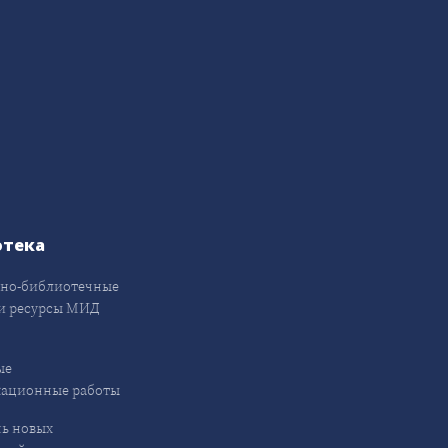
отека
но-библиотечные
и ресурсы МИД
ые
кационные работы
ь новых