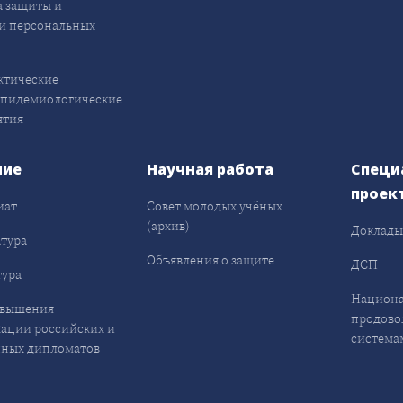
 защиты и
и персональных
ктические
эпидемиологические
ятия
ние
Научная работа
Специ
проек
иат
Совет молодых учёных
(архив)
Доклад
тура
Объявления о защите
ДСП
ура
Национа
овышения
продово
ации российских и
система
ных дипломатов