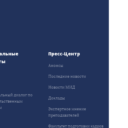
альные
Пресс-Центр
ты
Анонсы
ы
Последние новости
Новости МИД
льный диалог по
Доклады
льственным
м
Экспертное мнение
преподавателей
Факультет подготовки кадров