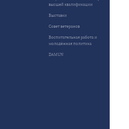
высшей квалификации
Выставки
Совет ветеранов
Воспитательная работа и
молодёжная политика
DAMUN