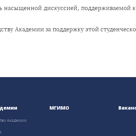
 насыщенной дискуссией, поддерживаемой ка
дству Академии за поддержку этой студенческ
адемии
МГИМО
Вакан
тво Академии
а