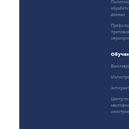
Политика
обработк
данных
Профила
противо
меропри
Обуче
Бакалавр
Магистра
Аспирант
Центр п
квалифик
иностран