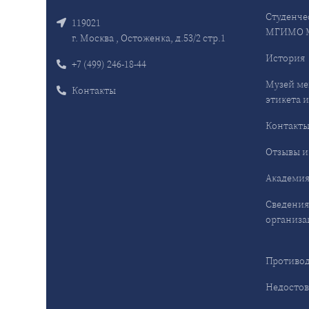
Студенче
119021
МГИМО 
г. Москва , Остоженка, д.53/2 стр.1
История
+7 (499) 246-18-44
Музей ме
Контакты
этикета и
Контакт
Отзывы и
Академия
Сведения
организа
Противод
Недостов