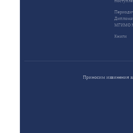
поступл
Периодич
Дипломат
МГИМО М
Книги
Приносим извинения за