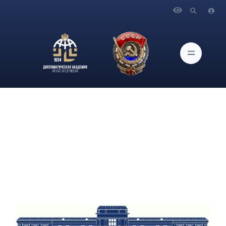
Главная
Новости и Мероприятия
В Дипломатической академии МИД России прошло
главное событие этого года — Студенческая премия
общественного признания «Лидер Года» 2023