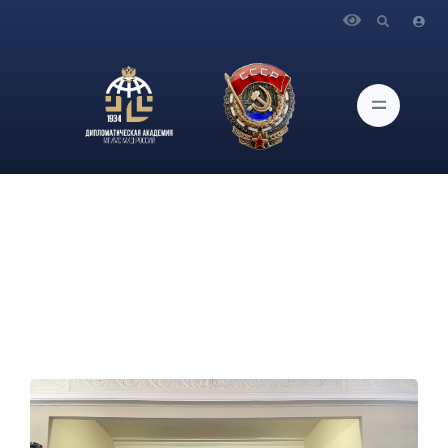
Главная
Новости и Мероприятия
В Дипломатической академии МИД России состоялась
презентация Клуба Содружества Независимых Государств