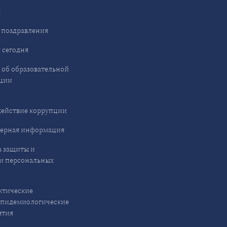
ы
 поздравления
 сегодня
 об образовательной
ции
ействие коррупции
ерная информация
 защиты и
и персональных
ктические
эпидемиологические
ятия