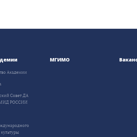
адемии
МГИМО
Вакан
тво Академии
а
ский Совет ДА
МИД РОССИИ
ждународного
 культуры