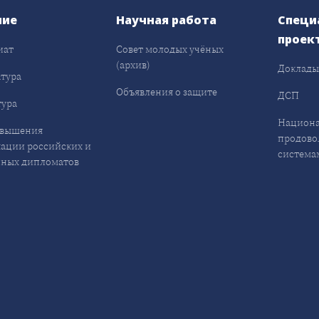
ние
Научная работа
Специ
проек
иат
Совет молодых учёных
(архив)
Доклад
тура
Объявления о защите
ДСП
ура
Национа
овышения
продово
ации российских и
система
ных дипломатов