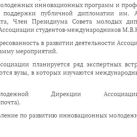
молодежных инновационных программ и проф
 поддержки публичной дипломатии им. А.М
иата, Член Президиума Совета молодых ди
ссоциации студентов-международников М.В.К
есованность в развитии деятельности Ассоц
рамму мероприятий.
социации планируется ряд экспертных встр
ются вузы, в которых изучаются международн
ежной Дирекции Ассоциации ст
почта).
авление по развитию инновационных молодеж