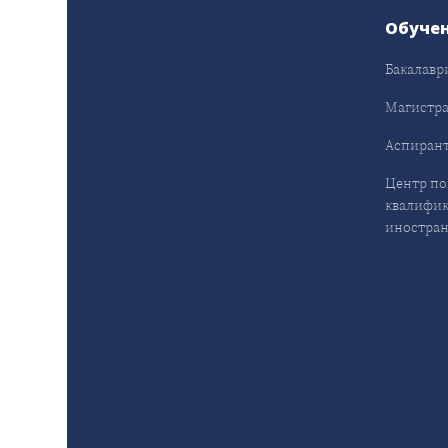
Обуче
Бакалавр
Магистра
Аспирант
Центр п
квалифик
иностран