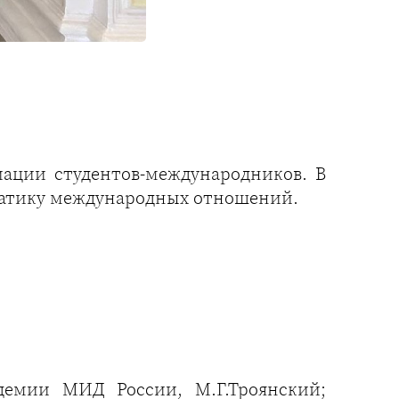
иации студентов-международников. В
ематику международных отношений.
демии МИД России, М.Г.Троянский;