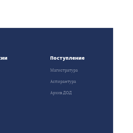
сии
Поступление
Магистратура
Аспирантура
Архив ДОД