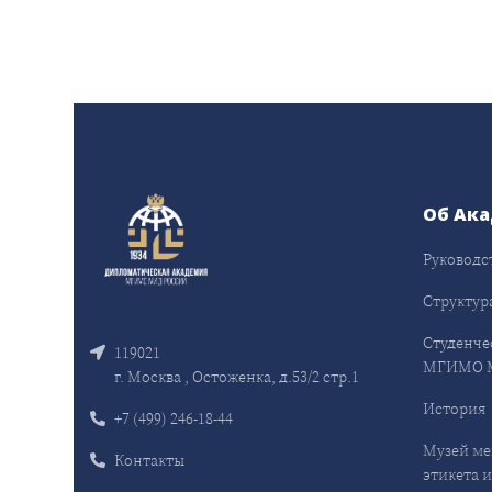
Об Ак
Руководс
Структур
Студенче
119021
МГИМО 
г. Москва , Остоженка, д.53/2 стр.1
История
+7 (499) 246-18-44
Музей ме
Контакты
этикета и