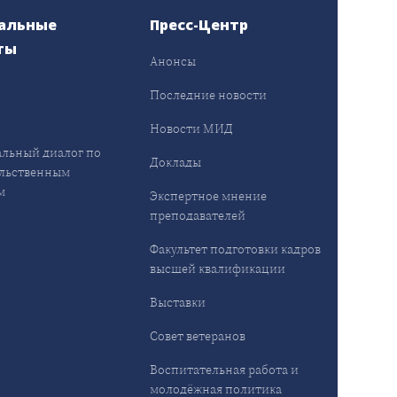
альные
Пресс-Центр
ты
Анонсы
ы
Последние новости
Новости МИД
льный диалог по
Доклады
льственным
м
Экспертное мнение
преподавателей
Факультет подготовки кадров
высшей квалификации
Выставки
Совет ветеранов
Воспитательная работа и
молодёжная политика