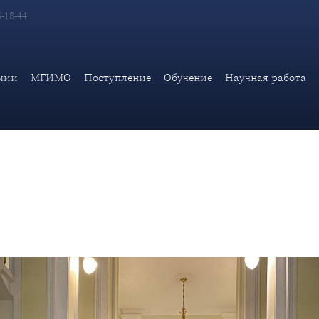
6-18-44
мии МИД России состоялась установочная встреча Ассоциации 
мии
МГИМО
Поступление
Обучение
Научная работа