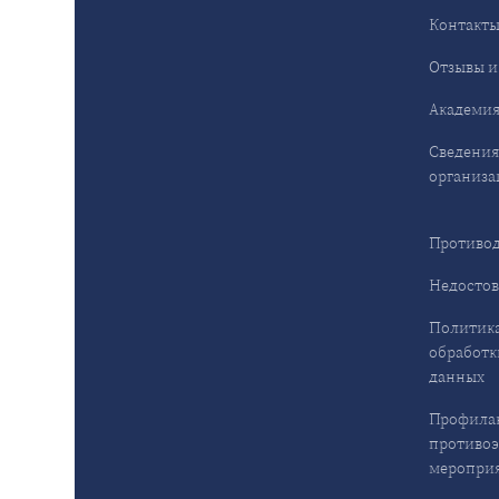
Контакт
Отзывы и
Академия
Сведения
организа
Противод
Недостов
Политика
обработк
данных
Профила
противо
меропри