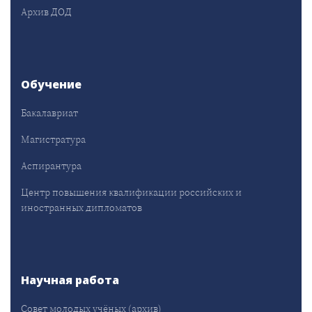
Архив ДОД
Обучение
Бакалавриат
Магистратура
Аспирантура
Центр повышения квалификации российских и
иностранных дипломатов
Научная работа
Совет молодых учёных (архив)