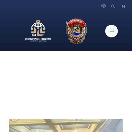
Главная
Новости и Мероприятия
В Дипломатической академии МИД России состоялось
праздничное мероприятие, посвященное Дню рождения
Итальянского клуба